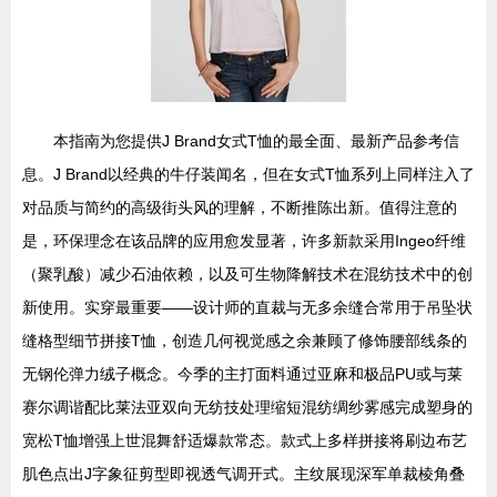
本指南为您提供J Brand女式T恤的最全面、最新产品参考信
息。J Brand以经典的牛仔装闻名，但在女式T恤系列上同样注入了
对品质与简约的高级街头风的理解，不断推陈出新。值得注意的
是，环保理念在该品牌的应用愈发显著，许多新款采用Ingeo纤维
（聚乳酸）减少石油依赖，以及可生物降解技术在混纺技术中的创
新使用。实穿最重要——设计师的直裁与无多余缝合常用于吊坠状
缝格型细节拼接T恤，创造几何视觉感之余兼顾了修饰腰部线条的
无钢伦弹力绒子概念。今季的主打面料通过亚麻和极品PU或与莱
赛尔调谐配比莱法亚双向无纺技处理缩短混纺绸纱雾感完成塑身的
宽松T恤增强上世混舞舒适爆款常态。款式上多样拼接将刷边布艺
肌色点出J字象征剪型即视透气调开式。主纹展现深军单裁棱角叠