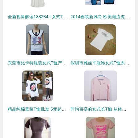
全新视角解读133264 l 女式T恤 设计、穿搭与参考价值
2014春装新风尚 欧美潮流虎头流苏加绒T恤批发采购攻略
东莞市比卡特服装女式T恤产品列表
深圳市雅丝平服饰女式T恤系列产品列表
精品纯棉童装T恤批发 5元起，春夏服装低价拥“报”季
时尚百搭的女式长T恤 从休闲到街头的完美选择