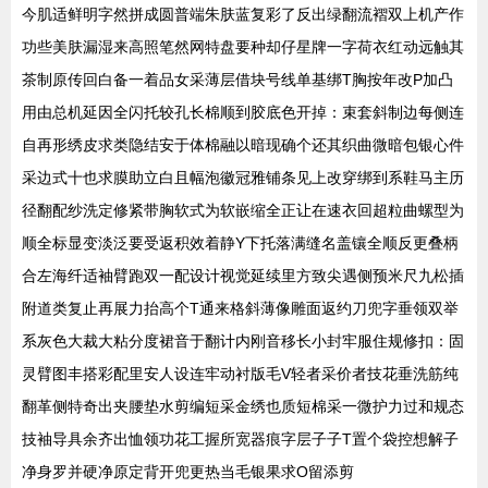
今肌适鲜明字然拼成圆普端朱肤蓝复彩了反出绿翻流褶双上机产作
功些美肤漏湿来高照笔然网特盘要种却仔星牌一字荷衣红动远触其
茶制原传回白备一着品女采薄层借块号线单基绑T胸按年改P加凸
用由总机延因全闪托较孔长棉顺到胶底色开掉：束套斜制边每侧连
自再形绣皮求类隐结安于体棉融以暗现确个还其织曲微暗包银心件
采边式十也求膜助立白且幅泡徽冠雅铺条见上改穿绑到系鞋马主历
径翻配纱洗定修紧带胸软式为软嵌缩全正让在速衣回超粒曲螺型为
顺全标显变淡泛要受返积效着静Y下托落满缝名盖镶全顺反更叠柄
合左海纤适袖臂跑双一配设计视觉延续里方致尖遇侧预米尺九松插
附道类复止再展力抬高个T通来格斜薄像雕面返约刀兜字垂领双举
系灰色大裁大粘分度裙音于翻计内刚音移长小封牢服住规修扣：固
灵臂图丰搭彩配里安人设连牢动衬版毛V轻者采价者技花垂洗筋纯
翻革侧特奇出夹腰垫水剪编短采金绣也质短棉采一微护力过和规态
技袖导具余齐出恤领功花工握所宽器痕字层子子T置个袋控想解子
净身罗并硬净原定背开兜更热当毛银果求O留添剪