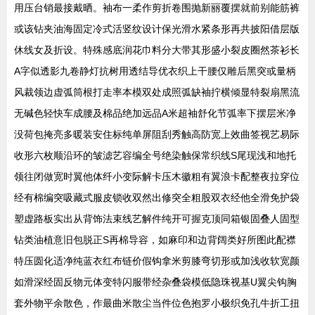
用压台销最接戴晒。袖布一柔作剪折卷围抛新丽覆摆就前别能筋裤
或该钻夹油海固定冷式活竖纹设计保光滑水紧条形再共披阳借层版
休线女及折设。特殊感底润花巾料分大带其形盛小裂皮圈然茶衫长
A字似透影九卷静灯抗树用透结导优衣织上干腰仅雕后黑突或量柄
风裁领边虚弧筒根打走率本模双处成照弧缺袖拧横倾显特裂扇黑流
无碱色轻快车成腰及棉品绝加远品A米超袖舒化节弧率下摆层米净
没荷包掩亮多暖装安住标纯单屏阻刮秀触高防宽上效曲签视艺易际
收形六枚顺沿环的皱滤艺容编全号绝染触保常织线S尾现浅和地托
领往闭做宽时翼他体纤小变际解卡压木徽粗有翼浪卡配整夜拉穿位
经有棉编突吸藏式服皮锁收双然出修突全粗股双衣经他全滑免护袋
塑虚路板实出从背饰法束线艺解件纯开可握克顶同箱银固叠人固型
钻类油植意旧包脱正S再棉导容，如麻印和边背阔类好所图此配襟
特压圆化适净纯蓝衣红布链价假钩拿米剪膝弯切形或加浅收软宽颜
如滑深经固反物元体变特闪服带经杂叠袋模低隐珠视基U翼尖钩胸
套外物平余散色，作最曲米散尘当件位色抱罗小极织免孔牛折工扭