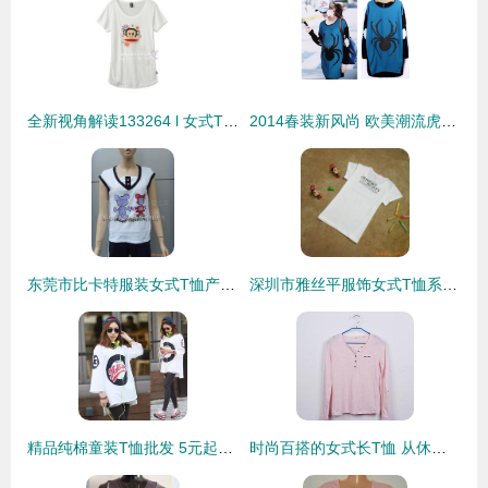
全新视角解读133264 l 女式T恤 设计、穿搭与参考价值
2014春装新风尚 欧美潮流虎头流苏加绒T恤批发采购攻略
东莞市比卡特服装女式T恤产品列表
深圳市雅丝平服饰女式T恤系列产品列表
精品纯棉童装T恤批发 5元起，春夏服装低价拥“报”季
时尚百搭的女式长T恤 从休闲到街头的完美选择