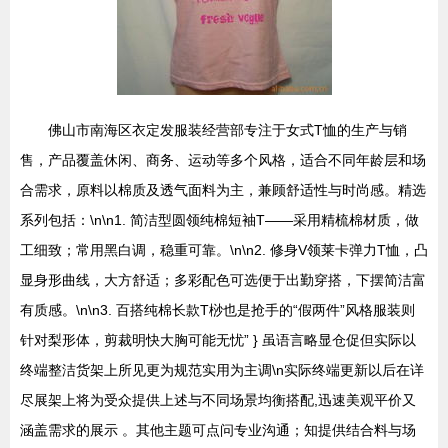
佛山市南海区衣定发服装经营部专注于女式T恤的生产与销
售，产品覆盖休闲、商务、运动等多个风格，适合不同年龄层和场
合需求，原料以棉质及透气面料为主，兼顾舒适性与时尚感。精选
系列包括：\n\n1. 简洁型圆领纯棉短袖T——采用精梳棉材质，做
工细致；常用黑白调，稳重可靠。\n\n2. 修身V领莱卡弹力T恤，凸
显身形曲线，大方舒适；多彩配色可选便于出勤穿搭，下摆简洁富
有质感。\n\n3. 百搭纯棉长款T桫也是抢手的“假两件”风格服装则
针对梨形体，剪裁明快大胸可能无忧” } 虽语言略显仓促但实际以
终端整洁货架上所见更为规范实用为主调\n实际终端更新以后在详
尽展架上将为受众提供上述与不同场景均衡搭配,迅速美观平价又
涵盖需求的展示 。其他主题可点问专业沟通；知提供结合料与场