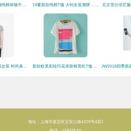
纯白色t恤女宽松短袖纯棉体恤中长款大码2020年夏季印花女装新款
19夏新款纯棉T恤 大码女装潮牌，批发工厂直供
北京贵仕佳艺服
2014春夏新款欧美风女装 时尚条纹波点印花拉链短袖T恤批发采购指南
新款欧美彩绘印花亲肤棉宽松T恤 打底穿搭的不二之选
地址：上海市嘉定区宝安公路4229号4层J
电话：1592753**