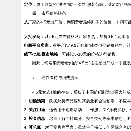
定位
：属于典型的“快消”或“一次性”服装范畴，满足对价
四、 市场价格链条
从厂家的4.5元出厂价，到消费者最终到手的价格，中间可
大批发商
：以4.5元左右价格从厂家拿货，加价0.5-1元
电商平台卖家
：在平台以“9.9元包邮”或类似促销价销售
线下批发/夜市地摊
：可能以5-10元的价格进行销售。
因此，终端消费者看到的“4.5元”往往是出厂或一手
五、 理性看待与消费提示
4.5元女式T恤的存在，反映了中国纺织制造业强大
1.
明确预期
：购买此类产品应对其质量有合理预期，不应与
2.
关注用途
：适合用于短期活动、工作服、DIY涂鸦底衫
3.
检查信息
：尽量了解面料成分、安全类别等基本信息，避
4.
算总账
：对于零售商而言，虽然单价极低，但需综合考虑