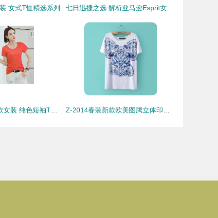
装 女式T恤精选系列
七日迅捷之选 解析亚马逊Esprit女式T恤的时尚与便利
JW2018四季新款女装 纯色短袖T恤的时尚与实用之选
Z-2014春装新款欧美图腾立体印花圆领短袖女式T恤 0342 时尚单品解析