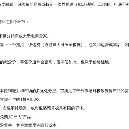
格极度敏感、追求短期穿着或特定一次性用途（如活动衫、工作服、打底不
能经过多个环节：
卖给下级分销商或大型电商卖家。
。计算上平台扣点、快递费（通过量大可压至极低）、包装和运营成本后，
批发的概念价，零售价通常会更高，但即便如此，也属于价格洼地。
的成本控制能力和市场的多元化分层。它满足了部分市场对极致低价产品的
常规价位的T恤相比较。
、一次性消耗场景，或对服装预算极其有限的群体。
免购买“三无”产品。
退货率、客户满意度等隐形成本。